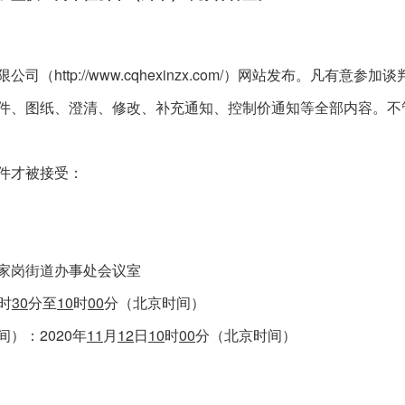
http://www.cqhexinzx.com/
限公司（
）网站发布。凡有意参加谈
件、图纸、澄清、修改、补充通知、控制价通知等全部内容。不
件才被接受：
家岗街道办事处会议室
30
10
00
时
分至
时
分（北京时间）
2020
11
12
10
00
间）：
年
月
日
时
分（北京时间）