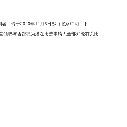
2020
11
6
判者，请于
年
月
日起（北京时间，下
管领取与否都视为潜在比选申请人全部知晓有关比